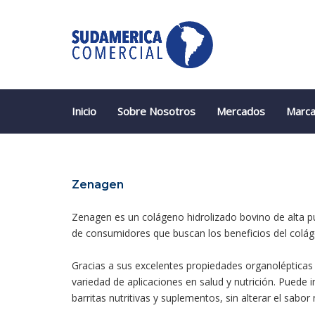
Skip
Skip
links
to
primary
navigation
Skip
to
content
Inicio
Sobre Nosotros
Mercados
Marca
Zenagen
Zenagen es un colágeno hidrolizado bovino de alta p
de consumidores que buscan los beneficios del colágeno
Gracias a sus excelentes propiedades organolépticas y
variedad de aplicaciones en salud y nutrición. Puede 
barritas nutritivas y suplementos, sin alterar el sabor 