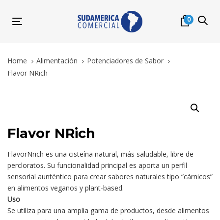
Skip
Skip
links
to
0
Toggle
primary
navigation
navigation
Skip
Home
Alimentación
Potenciadores de Sabor
to
Flavor NRich
content
Flavor
NRich
quantity
Flavor NRich
FlavorNrich es una cisteína natural, más saludable, libre de
percloratos. Su funcionalidad principal es aporta un perfil
sensorial aunténtico para crear sabores naturales tipo “cárnicos”
en alimentos veganos y plant-based.
Uso
Se utiliza para una amplia gama de productos, desde alimentos