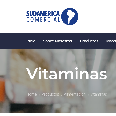
Skip
Skip
links
to
primary
navigation
Skip
to
content
Inicio
Sobre Nosotros
Productos
Marc
Vitaminas
Home
Productos
Alimentación
Vitaminas