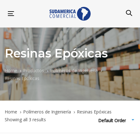
Skip
Skip
links
to
Toggle
primary
navigation
navigation
Skip
to
content
Resinas Epóxicas
Home
Productos
Polímeros de Ingeniería
Resinas Epóxicas
Home
Polímeros de Ingeniería
Resinas Epóxicas
Showing all 3 results
Default Order