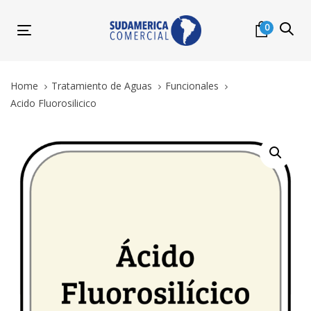
Skip
Skip
links
to
0
Toggle
primary
navigation
navigation
Skip
Home
Tratamiento de Aguas
Funcionales
to
Acido Fluorosilicico
content
Acido
Fluorosilicico
quantity