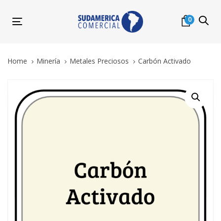
Skip
Skip
links
to
0
Toggle
primary
navigation
navigation
Skip
Home
Minería
Metales Preciosos
Carbón Activado
to
content
Carbón
Activado
quantity