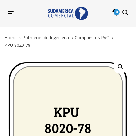
Skip
Skip
links
to
0
Toggle
primary
navigation
navigation
Skip
Home
Polímeros de Ingeniería
Compuestos PVC
to
KPU 8020-78
content
KPU
8020-
78
quantity