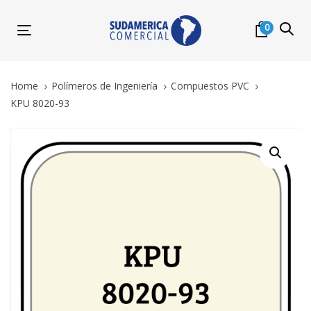
Skip
Skip
links
to
0
Toggle
primary
navigation
navigation
Skip
Home
Polímeros de Ingeniería
Compuestos PVC
to
KPU 8020-93
content
KPU
8020-
93
quantity