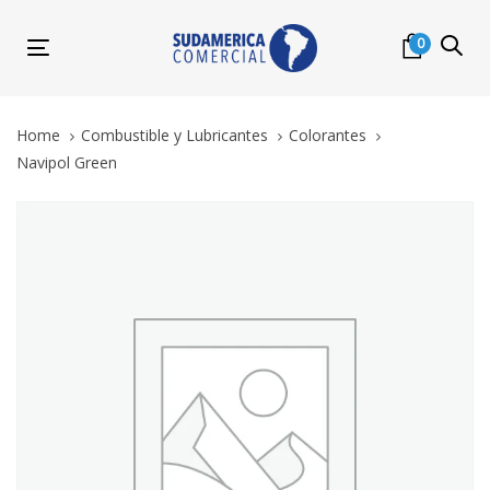
Skip
Skip
links
to
0
Toggle
primary
navigation
navigation
Skip
Home
Combustible y Lubricantes
Colorantes
to
Navipol Green
content
Navipol
Green
quantity