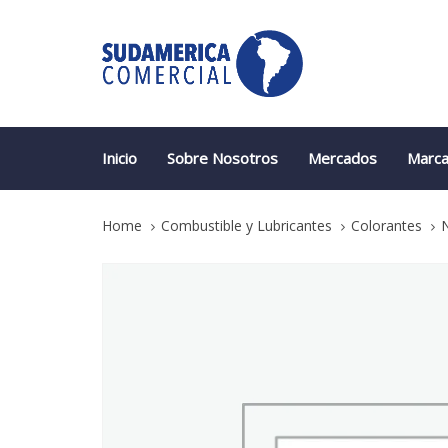
Skip
Skip
links
to
primary
navigation
Skip
to
content
Inicio
Sobre Nosotros
Mercados
Marca
Home
Combustible y Lubricantes
Colorantes
N
Navipol
Red
164
HF
quantity