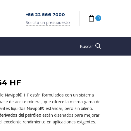
+56 22 566 7000
0
Solicita un presupuesto
Buscar
64 HF
le
Navipol® HF están formulados con un sistema
a base de aceite mineral, que ofrece la misma gama de
antes líquidos Navipol® estándar, pero sin xileno.
derivados del petróleo
están diseñados para mejorar
l excelente rendimiento en aplicaciones exigentes.