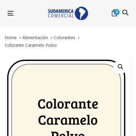
Skip
Skip
links
to
0
Toggle
primary
navigation
navigation
Skip
Home
Alimentación
Colorantes
to
Colorante Caramelo Polvo
content
Colorante
Caramelo
Polvo
quantity