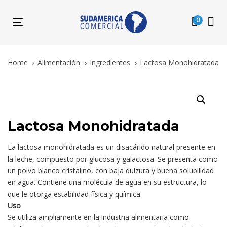
Skip
Skip
links
to
0
Toggle
primary
navigation
navigation
Skip
Home
Alimentación
Ingredientes
Lactosa Monohidratada
to
content
Lactosa
Monohidratada
quantity
Lactosa Monohidratada
La lactosa monohidratada es un disacárido natural presente en
la leche, compuesto por glucosa y galactosa. Se presenta como
un polvo blanco cristalino, con baja dulzura y buena solubilidad
en agua. Contiene una molécula de agua en su estructura, lo
que le otorga estabilidad física y química.
Uso
Se utiliza ampliamente en la industria alimentaria como