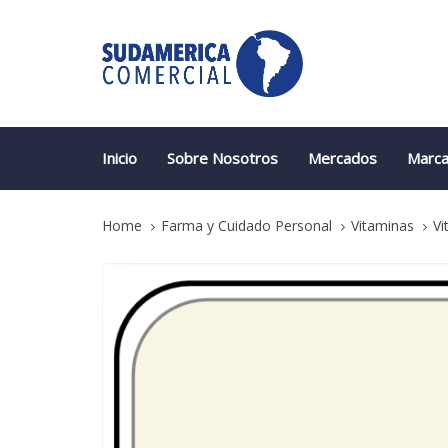
Skip
Skip
links
to
primary
navigation
Skip
to
content
Inicio
Sobre Nosotros
Mercados
Marca
Home
Farma y Cuidado Personal
Vitaminas
Vi
Vitamina
B12
quantity