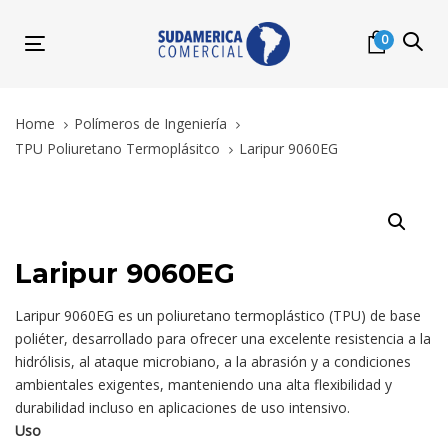
Skip
Skip
links
to
0
Toggle
primary
navigation
navigation
Skip
Home
Polímeros de Ingeniería
to
TPU Poliuretano Termoplásitco
Laripur 9060EG
content
Laripur
9060EG
quantity
Laripur 9060EG
Laripur 9060EG es un poliuretano termoplástico (TPU) de base
poliéter, desarrollado para ofrecer una excelente resistencia a la
hidrólisis, al ataque microbiano, a la abrasión y a condiciones
ambientales exigentes, manteniendo una alta flexibilidad y
durabilidad incluso en aplicaciones de uso intensivo.
Uso