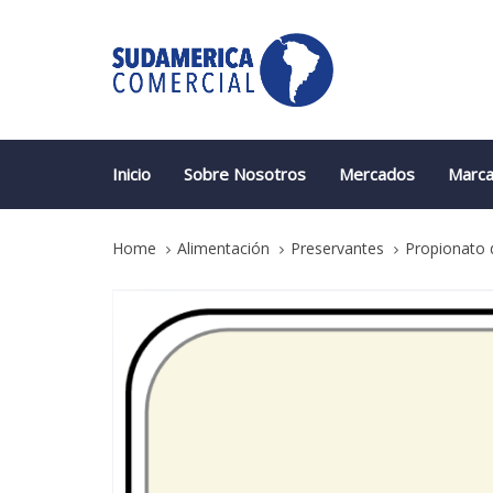
Skip
Skip
links
to
primary
navigation
Skip
to
content
Inicio
Sobre Nosotros
Mercados
Marca
Home
Alimentación
Preservantes
Propionato 
Propionato
de
Calcio
quantity