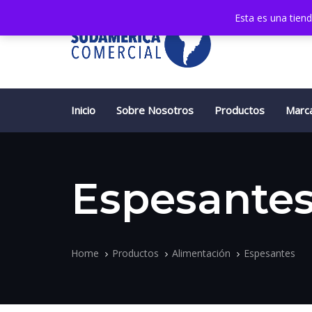
Skip
Skip
Esta es una tien
links
to
primary
navigation
Skip
to
content
Inicio
Sobre Nosotros
Productos
Marc
Espesante
Home
Productos
Alimentación
Espesantes