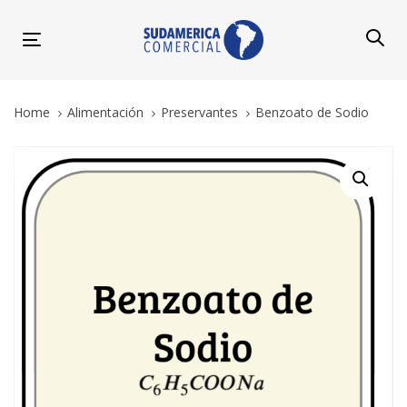
Skip
Skip
links
to
Toggle
primary
navigation
navigation
Skip
Home
Alimentación
Preservantes
Benzoato de Sodio
to
content