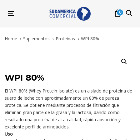
Skip
Skip
links
to
0
Toggle
primary
navigation
navigation
Skip
Home
Suplementos
Proteínas
WPI 80%
to
content
WPI
80%
quantity
WPI 80%
El WPI 80% (Whey Protein Isolate) es un aislado de proteína de
suero de leche con aproximadamente un 80% de pureza
proteica. Se obtiene mediante procesos de filtración que
eliminan gran parte de la grasa y la lactosa, dando como
resultado una proteína de alta calidad, rápida absorción y
excelente perfil de aminoácidos.
Uso