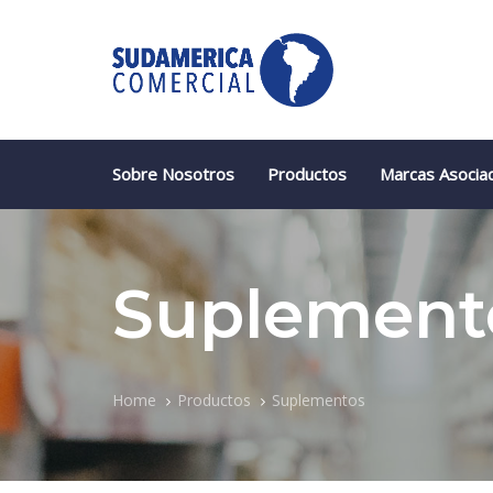
Skip
Skip
links
to
primary
navigation
Skip
to
content
Sobre Nosotros
Productos
Marcas Asocia
Suplement
Home
Productos
Suplementos