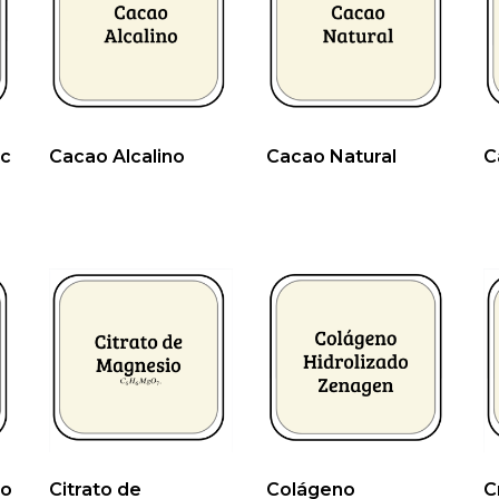
nc
Cacao Alcalino
Cacao Natural
C
io
Citrato de
Colágeno
C