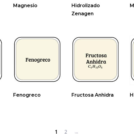
Magnesio
Hidrolizado
M
Zenagen
Fenogreco
Fructosa Anhidra
H
1
2
→